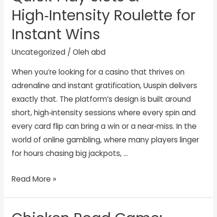
High‑Intensity Roulette for
Instant Wins
Uncategorized
/ Oleh
abd
When you’re looking for a casino that thrives on
adrenaline and instant gratification, Uuspin delivers
exactly that. The platform’s design is built around
short, high‑intensity sessions where every spin and
every card flip can bring a win or a near‑miss. In the
world of online gambling, where many players linger
for hours chasing big jackpots, …
Read More »