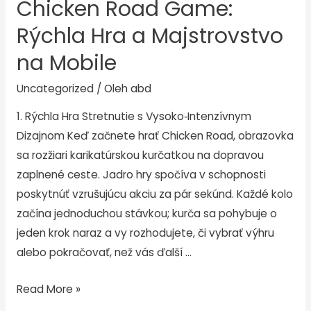
Chicken Road Game:
Rýchla Hra a Majstrovstvo
na Mobile
Uncategorized
/ Oleh
abd
1. Rýchla Hra Stretnutie s Vysoko‑Intenzívnym
Dizajnom Keď začnete hrať Chicken Road, obrazovka
sa rozžiari karikatúrskou kurčatkou na dopravou
zaplnené ceste. Jadro hry spočíva v schopnosti
poskytnúť vzrušujúcu akciu za pár sekúnd. Každé kolo
začína jednoduchou stávkou; kurča sa pohybuje o
jeden krok naraz a vy rozhodujete, či vybrať výhru
alebo pokračovať, než vás ďalší …
Read More »