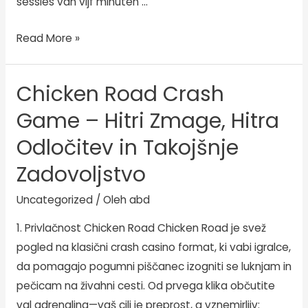
sessies van vijf minuten …
Read More »
Chicken Road Crash
Game – Hitri Zmage, Hitra
Odločitev in Takojšnje
Zadovoljstvo
Uncategorized
/ Oleh
abd
1. Privlačnost Chicken Road Chicken Road je svež
pogled na klasični crash casino format, ki vabi igralce,
da pomagajo pogumni piščanec izogniti se luknjam in
pečicam na živahni cesti. Od prvega klika občutite
val adrenalina—vaš cilj je preprost, a vznemirljiv: