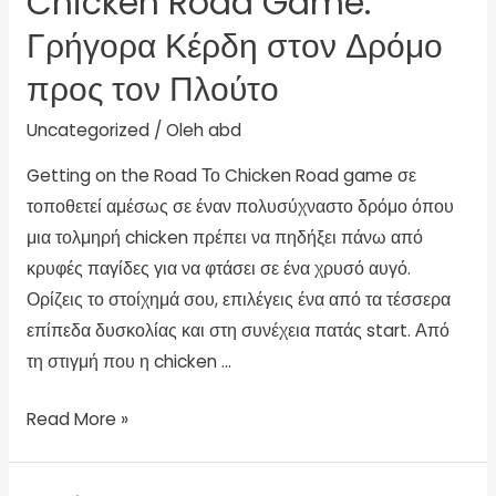
Chicken Road Game:
Γρήγορα Κέρδη στον Δρόμο
προς τον Πλούτο
Uncategorized
/ Oleh
abd
Getting on the Road Το Chicken Road game σε
τοποθετεί αμέσως σε έναν πολυσύχναστο δρόμο όπου
μια τολμηρή chicken πρέπει να πηδήξει πάνω από
κρυφές παγίδες για να φτάσει σε ένα χρυσό αυγό.
Ορίζεις το στοίχημά σου, επιλέγεις ένα από τα τέσσερα
επίπεδα δυσκολίας και στη συνέχεια πατάς start. Από
τη στιγμή που η chicken …
Read More »