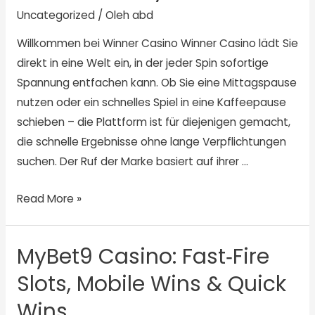
Uncategorized
/ Oleh
abd
Willkommen bei Winner Casino Winner Casino lädt Sie
direkt in eine Welt ein, in der jeder Spin sofortige
Spannung entfachen kann. Ob Sie eine Mittagspause
nutzen oder ein schnelles Spiel in eine Kaffeepause
schieben – die Plattform ist für diejenigen gemacht,
die schnelle Ergebnisse ohne lange Verpflichtungen
suchen. Der Ruf der Marke basiert auf ihrer …
Read More »
MyBet9 Casino: Fast‑Fire
Slots, Mobile Wins & Quick
Wins