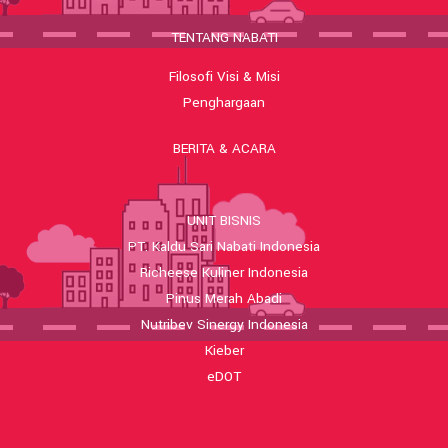
TENTANG NABATI
Filosofi Visi & Misi
Penghargaan
BERITA & ACARA
UNIT BISNIS
PT. Kaldu Sari Nabati Indonesia
Richeese Kuliner Indonesia
Pinus Merah Abadi
Nutribev Sinergy Indonesia
Kieber
eDOT